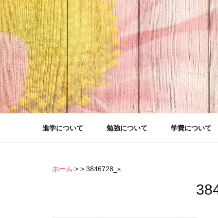
コ
ン
テ
ン
ツ
へ
移
動
進学について
勉強について
学費について
ホーム
>
>
3846728_s
38