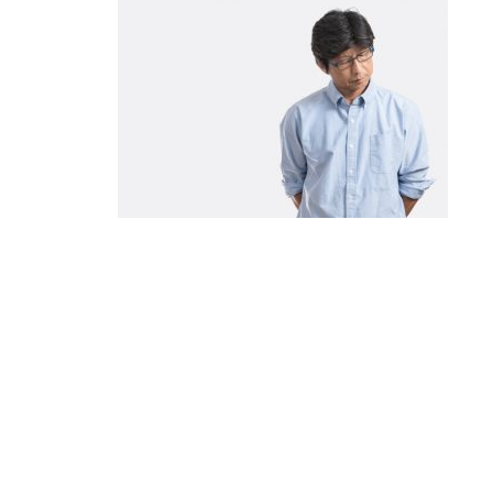
投
稿
ナ
ビ
ゲ
ー